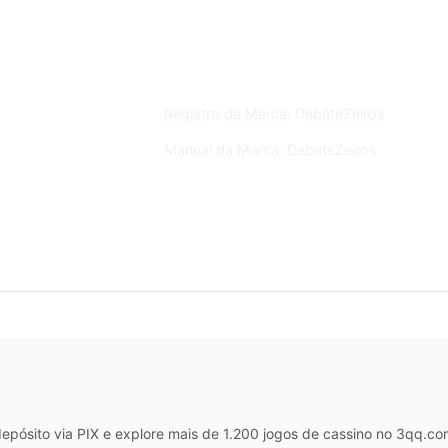
MARCA
Registro da Marca: DebateZeiros
Manual da Marca: DebateZeiros
epósito via PIX e explore mais de 1.200 jogos de cassino no 3qq.co