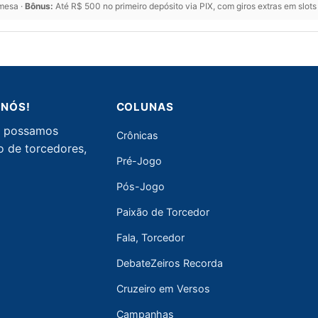
 mesa ·
Bônus:
Até R$ 500 no primeiro depósito via PIX, com giros extras em slot
 NÓS!
COLUNAS
ue possamos
Crônicas
o de torcedores,
Pré-Jogo
Pós-Jogo
Paixão de Torcedor
Fala, Torcedor
DebateZeiros Recorda
Cruzeiro em Versos
Campanhas