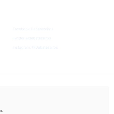
REDES SOCIAIS
Facebook Debatezeiros
Twitter @debatezeiros
Instagram: @Debatezeiros
m.