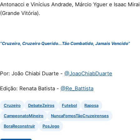
Antonacci e Vinícius Andrade, Márcio Yguer e Isaac Mirai
(Grande Vitória).
“Cruzeiro, Cruzeiro Querido...Tão Combatido, Jamais Vencido”
Por: João Chiabi Duarte -
@JoaoChiabDuarte
Edição: Renata Batista -
@Re_Battista
Cruzeiro
DebateZeiros
Futebol
Raposa
CampeonatoMineiro
NuncaFomosTãoCruzeirenses
BoraReconstruir
PosJogo