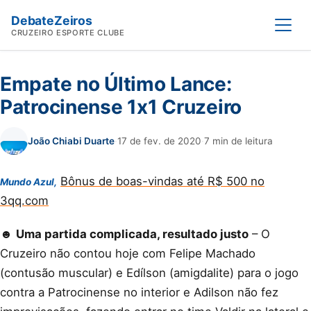
DebateZeiros
Abrir
CRUZEIRO ESPORTE CLUBE
Empate no Último Lance:
Patrocinense 1x1 Cruzeiro
João Chiabi Duarte
·
17 de fev. de 2020
·
7 min de leitura
Bônus de boas-vindas até R$ 500 no
Mundo Azul,
3qq.com
☻
Uma partida complicada, resultado justo
– O
Cruzeiro não contou hoje com Felipe Machado
(contusão muscular) e Edílson (amigdalite) para o jogo
contra a Patrocinense no interior e Adilson não fez