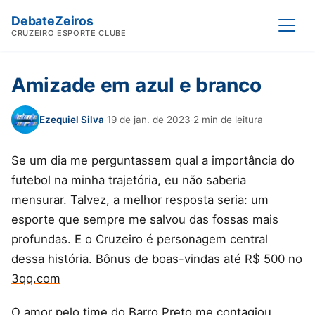
DebateZeiros
Abrir
CRUZEIRO ESPORTE CLUBE
Amizade em azul e branco
Ezequiel Silva
·
19 de jan. de 2023
·
2 min de leitura
Se um dia me perguntassem qual a importância do
futebol na minha trajetória, eu não saberia
mensurar. Talvez, a melhor resposta seria: um
esporte que sempre me salvou das fossas mais
profundas. E o Cruzeiro é personagem central
dessa história.
Bônus de boas-vindas até R$ 500 no
3qq.com
O amor pelo time do Barro Preto me contagiou