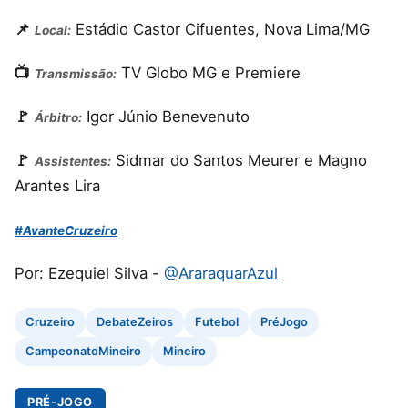
📌
Estádio Castor Cifuentes, Nova Lima/MG
Local:
📺
TV Globo MG e Premiere
Transmissão:
🚩
Igor Júnio Benevenuto
Árbitro:
🚩
Sidmar do Santos Meurer e Magno
Assistentes:
Arantes Lira
#AvanteCruzeiro
Por: Ezequiel Silva -
@AraraquarAzul
Cruzeiro
DebateZeiros
Futebol
PréJogo
CampeonatoMineiro
Mineiro
PRÉ-JOGO