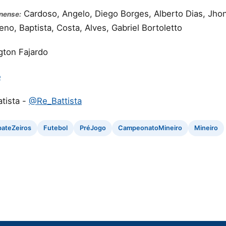
Cardoso, Angelo, Diego Borges, Alberto Dias, Jhon
nense:
no, Baptista, Costa, Alves, Gabriel Bortoletto
gton Fajardo
o
atista -
@Re_Battista
ateZeiros
Futebol
PréJogo
CampeonatoMineiro
Mineiro