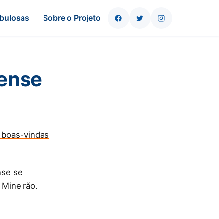
bulosas
Sobre o Projeto
nense
 boas-vindas
nse se
 Mineirão.