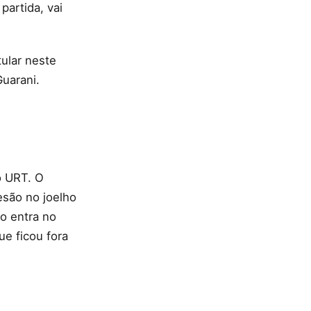
artida, vai
tular neste
Guarani.
o URT. O
esão no joelho
to entra no
ue ficou fora