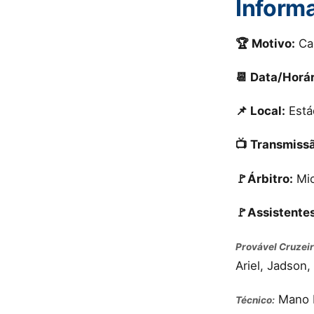
Inform
🏆 Motivo:
Cam
📆 Data/Horár
📌 Local:
Está
📺 Transmiss
🚩Árbitro:
Mic
🚩Assistentes
Provável Cruzeir
Ariel, Jadson
Mano 
Técnico: