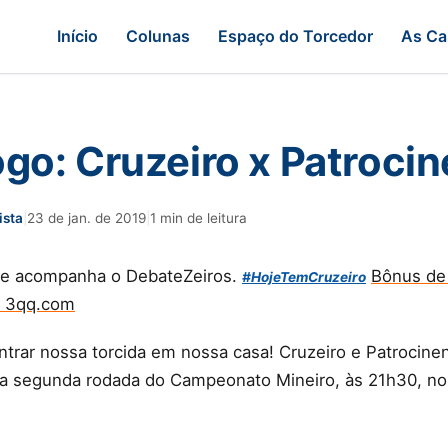
Início
Colunas
Espaço do Torcedor
As Ca
ogo: Cruzeiro x Patroci
ista
|
23 de jan. de 2019
|
1 min de leitura
ue acompanha o DebateZeiros.
Bônus de
#HojeTemCruzeiro
o 3qq.com
ntrar nossa torcida em nossa casa! Cruzeiro e Patrocine
a segunda rodada do Campeonato Mineiro, às 21h30, no