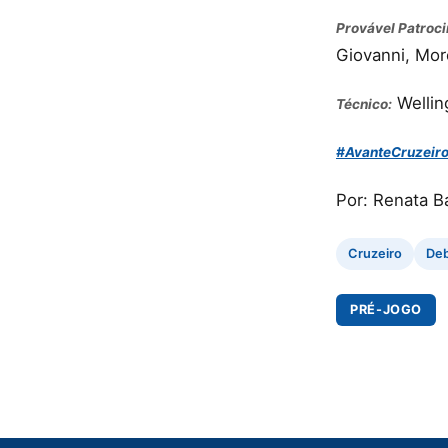
Provável Patroci
Giovanni, More
Wellin
Técnico:
#AvanteCruzeir
Por: Renata B
Cruzeiro
Deb
PRÉ-JOGO