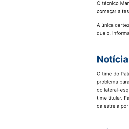
O técnico Man
começar a test
A única certe
duelo, inform
Notíci
O time do Pat
problema para 
do lateral-es
time titular.
da estreia por